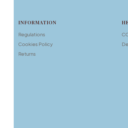
Footer menu
INFORMATION
H
Regulations
C
Cookies Policy
De
Returns