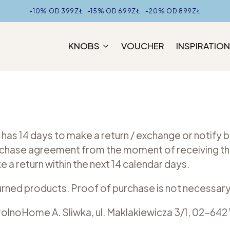
-10% OD 399ZŁ -15% OD 699ZŁ -20% OD 899ZŁ
KNOBS
VOUCHER
INSPIRATIO
ual has 14 days to make a return / exchange or noti
rchase agreement from the moment of receiving the
 a return within the next 14 calendar days.
turned products. Proof of purchase is not necessary
PolnoHome A. Sliwka, ul. Maklakiewicza 3/1, 02-64