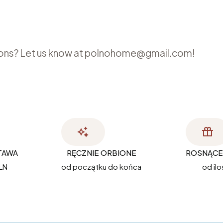
ions? Let us know at polnohome@gmail.com!
TAWA
RĘCZNIE ORBIONE
ROSNĄCE 
LN
od początku do końca
od ilo