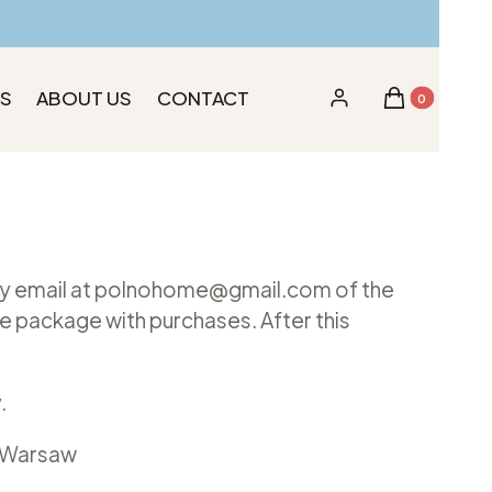
NS
ABOUT US
CONTACT
Products in th
Log in
Cart
fy by email at polnohome@gmail.com of the
 package with purchases. After this
.
2 Warsaw